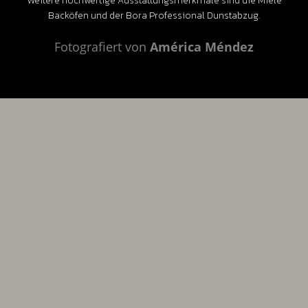
Weitere hochwertige Ausstattungsmerkmale sind die Miele
Backöfen und der Bora Professional Dunstabzug.
Fotografiert von
Am
é
rica Méndez