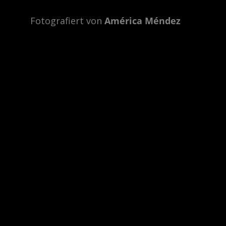
Fotografiert von
Am
é
rica Méndez